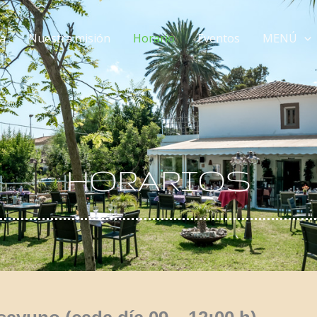
ca
Nuestra misión
Horario
Eventos
MENÚ
HORARIOS