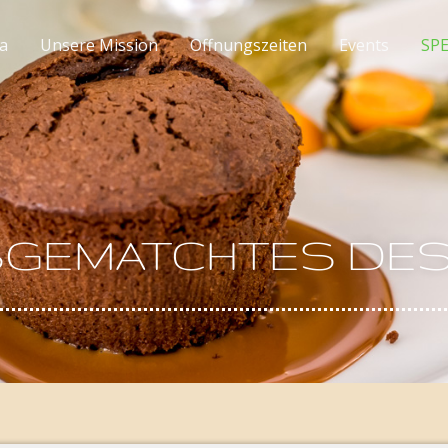
ca
Unsere Mission
Offnungszeiten
Events
SP
GEMATCHTES DE