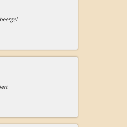
beergel
ert