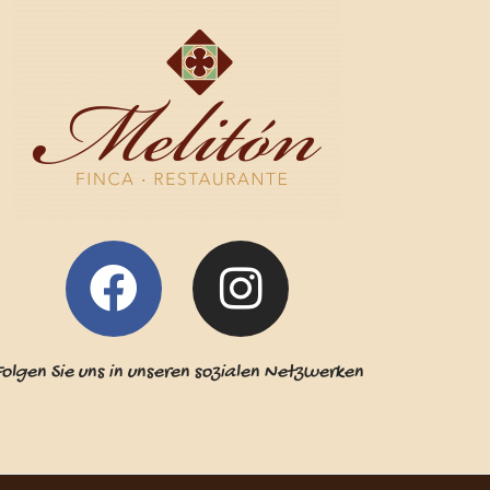
F
I
a
n
c
s
olgen Sie uns in unseren sozialen Netzwerken
e
t
b
a