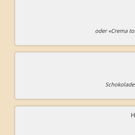
oder «Crema tos
Schokoladen
H