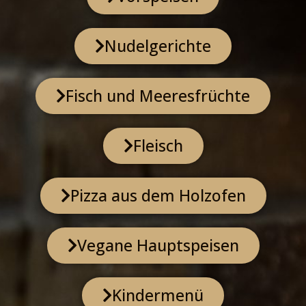
Nudelgerichte
Fisch und Meeresfrüchte
Fleisch
Pizza aus dem Holzofen
Vegane Hauptspeisen
Kindermenü