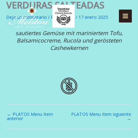
VERDURAS SALTEADAS
Ir
al
Deja un comentario
/ Por
zeblack
/
17 enero 2025
contenido
sautiertes Gemüse mit mariniertem Tofu,
Balsamicocreme, Rucola und gerösteten
Cashewkernen
←
PLATOS Menu Item
PLATOS Menu Item siguiente
anterior
→