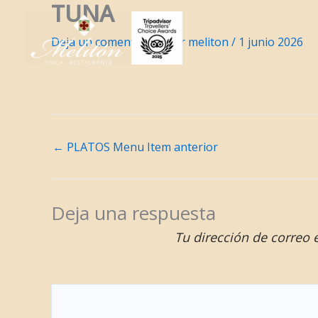
TUNA
Ir
al
Deja un comentario
/ Por
meliton
/
1 junio 2026
contenido
←
PLATOS Menu Item anterior
Deja una respuesta
Tu dirección de correo 