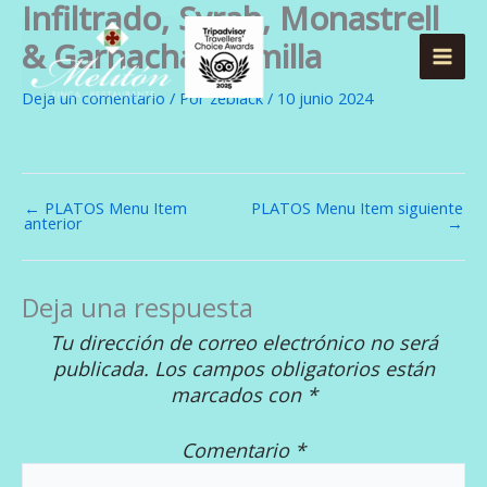
Infiltrado, Syrah, Monastrell
Ir
al
& Garnacha , Jumilla
contenido
Deja un comentario
/ Por
zeblack
/
10 junio 2024
←
PLATOS Menu Item
PLATOS Menu Item siguiente
anterior
→
Deja una respuesta
Tu dirección de correo electrónico no será
publicada.
Los campos obligatorios están
marcados con
*
Comentario
*