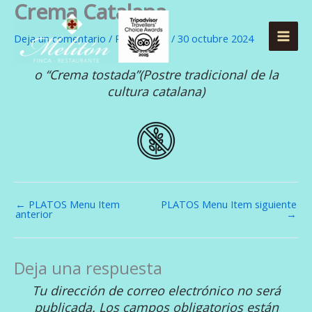
Crema Catalana
Ir
al
Deja un comentario
/ Por
zeblack
/
30 octubre 2024
contenido
o “Crema tostada”(Postre tradicional de la
cultura catalana)
←
PLATOS Menu Item
PLATOS Menu Item siguiente
anterior
→
Deja una respuesta
Tu dirección de correo electrónico no será
publicada.
Los campos obligatorios están