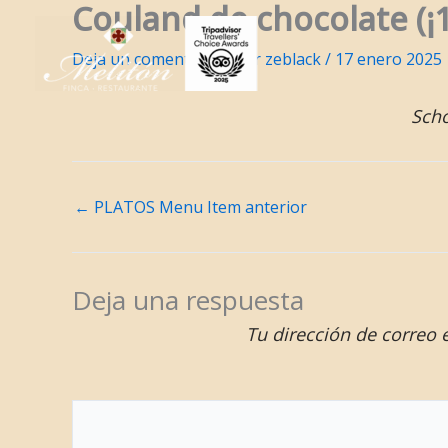
Couland de chocolate (¡1
Ir
al
Deja un comentario
/ Por
zeblack
/
17 enero 2025
contenido
Scho
←
PLATOS Menu Item anterior
Deja una respuesta
Tu dirección de correo 