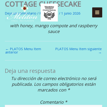
COTTAGE CHEESECAKE
Ir
al
Deja un comentario
/ Por
meliton
/
1 junio 2026
contenido
with honey, mango compote and raspberry
sauce
←
PLATOS Menu Item
PLATOS Menu Item siguiente
anterior
→
Deja una respuesta
Tu dirección de correo electrónico no será
publicada.
Los campos obligatorios están
marcados con
*
Comentario
*